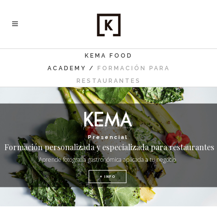
KEMA FOOD
ACADEMY
/
FORMACIÓN PARA
RESTAURANTES
Presencial
Formación personalizada y especializada para restaurantes
Aprende fotografía gastronómica aplicada a tu negocio
+ INFO